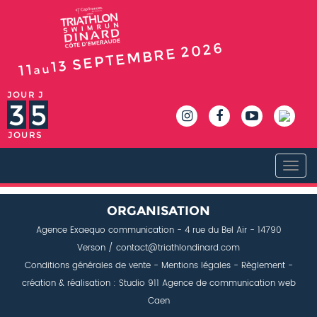
2026
SEPTEMBRE
13
11
au
JOUR J
3
5
JOURS
Togg
navi
ORGANISATION
Agence Exaequo communication
- 4 rue du Bel Air - 14790
Verson / contact@triathlondinard.com
Conditions générales de vente
-
Mentions légales
-
Règlement
-
création & réalisation : Studio 911
Agence de communication web
Caen