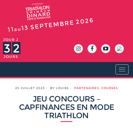
2026
SEPTEMBRE
13
11
au
JOUR J
3
2
JOURS
Togg
navi
25 JUILLET 2023
BY LOUISE
PARTENAIRES
,
COURSES
JEU CONCOURS –
CAPFINANCES EN MODE
TRIATHLON