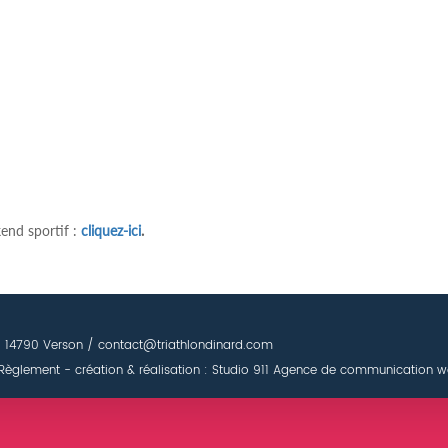
end sportif :
cliquez-ici
.
 - 14790 Verson / contact@triathlondinard.com
Règlement
- création & réalisation : Studio 911
Agence de communication w