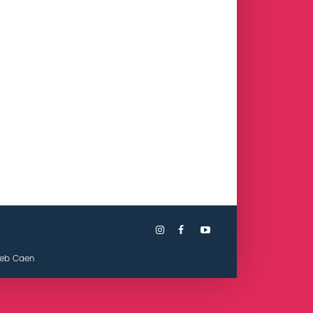
.
eb Caen