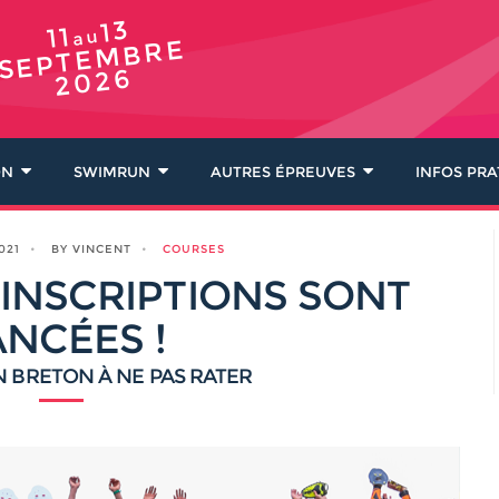
13
11
au
SEPTEMBRE
2026
ON
SWIMRUN
AUTRES ÉPREUVES
INFOS PRA
021
BY VINCENT
COURSES
S INSCRIPTIONS SONT
ANCÉES !
N BRETON À NE PAS RATER