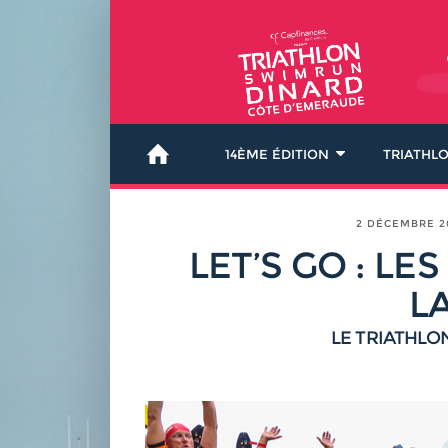
14ÈME ÉDITION
TRIATHL
2 DÉCEMBRE 2
LET’S GO : LE
L
LE TRIATHLO