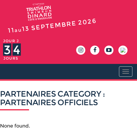
2026
SEPTEMBRE
13
11
au
JOUR J
3
4
JOURS
Togg
navi
PARTENAIRES CATEGORY :
PARTENAIRES OFFICIELS
None found.