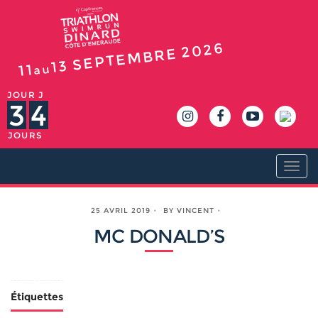
2026
SEPTEMBRE
13
11
au
JOUR J
3
4
JOURS
Togg
navi
25 AVRIL 2019
BY VINCENT
MC DONALD’S
Étiquettes