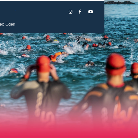
.
eb Caen