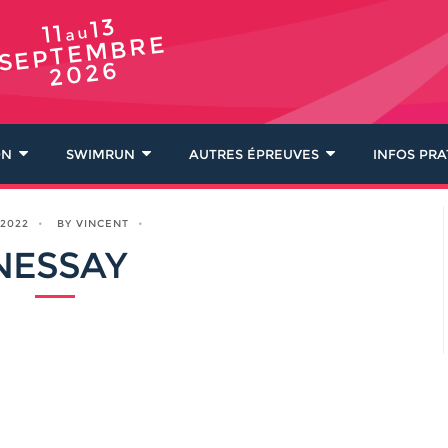
13
11
au
SEPTEMBRE
2026
ON
SWIMRUN
AUTRES ÉPREUVES
INFOS PRA
 2022
BY VINCENT
NESSAY