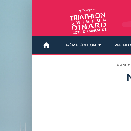
14ÈME ÉDITION
TRIATHL
8 AOÛT