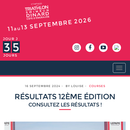
2026
SEPTEMBRE
13
11
au
JOUR J
3
5
JOURS
Togg
navi
16 SEPTEMBRE 2024
BY LOUISE
COURSES
RÉSULTATS 12ÈME ÉDITION
CONSULTEZ LES RÉSULTATS !