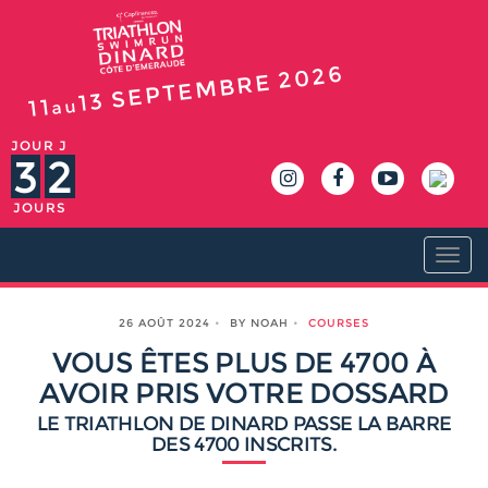
2026
SEPTEMBRE
13
11
au
JOUR J
3
2
JOURS
Togg
navi
26 AOÛT 2024
BY NOAH
COURSES
VOUS ÊTES PLUS DE 4700 À
AVOIR PRIS VOTRE DOSSARD
LE TRIATHLON DE DINARD PASSE LA BARRE
DES 4700 INSCRITS.