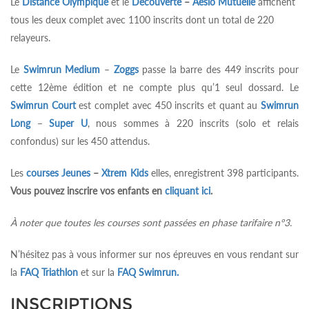
Le
Distance Olympique
et le
Découverte
–
Aésio Mutuelle
affichent
tous les deux complet avec 1100 inscrits dont un total de 220
relayeurs.
Le
Swimrun Medium
–
Zoggs
passe la barre des 449 inscrits pour
cette 12ème édition et ne compte plus qu’1 seul dossard. Le
Swimrun Court
est complet avec 450 inscrits et quant au
Swimrun
Long
–
Super U
, nous sommes à 220 inscrits (solo et relais
confondus) sur les 450 attendus.
Les
courses Jeunes
–
Xtrem Kids
elles, enregistrent 398 participants.
Vous pouvez inscrire vos enfants en
cliquant ici
.
À noter que toutes les courses sont passées en phase tarifaire n°3.
N’hésitez pas à vous informer sur nos épreuves en vous rendant sur
la
FAQ Triathlon
et sur la
FAQ Swimrun.
INSCRIPTIONS