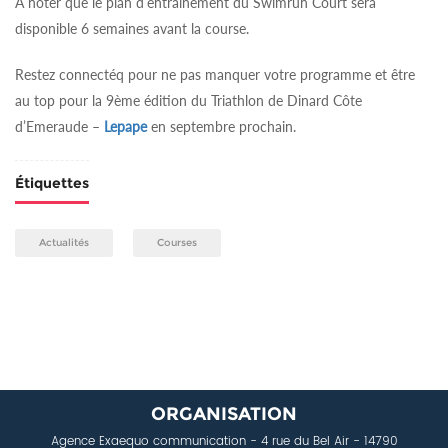
A noter que le plan d’entrainement du Swimrun Court sera
disponible 6 semaines avant la course.
Restez connectéq pour ne pas manquer votre programme et être
au top pour la 9ème édition du Triathlon de Dinard Côte
d’Emeraude –
Lepape
en septembre prochain.
Étiquettes
Actualités
Courses
ORGANISATION
Agence Exaequo communication
- 4 rue du Bel Air - 14790