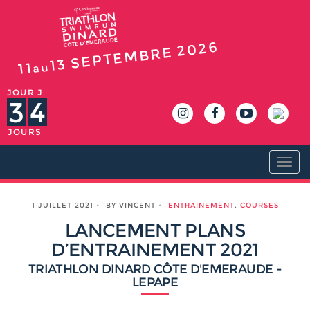
2026
SEPTEMBRE
13
11
au
JOUR J
3
4
JOURS
Togg
navi
1 JUILLET 2021
BY VINCENT
ENTRAINEMENT
,
COURSES
LANCEMENT PLANS
D’ENTRAINEMENT 2021
TRIATHLON DINARD CÔTE D'EMERAUDE -
LEPAPE