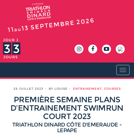
2026
SEPTEMBRE
13
11
au
JOUR J
3
3
JOURS
Togg
navi
29 JUILLET 2023
BY LOUISE
ENTRAINEMENT
,
COURSES
PREMIÈRE SEMAINE PLANS
D’ENTRAINEMENT SWIMRUN
COURT 2023
TRIATHLON DINARD CÔTE D'EMERAUDE -
LEPAPE