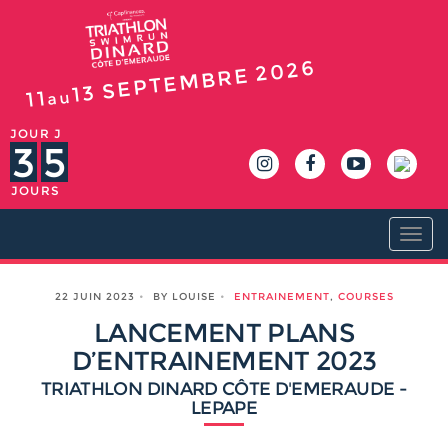
2026
SEPTEMBRE
13
11
au
JOUR J
3
5
JOURS
Togg
navi
22 JUIN 2023
BY LOUISE
ENTRAINEMENT
,
COURSES
LANCEMENT PLANS
D’ENTRAINEMENT 2023
TRIATHLON DINARD CÔTE D'EMERAUDE -
LEPAPE